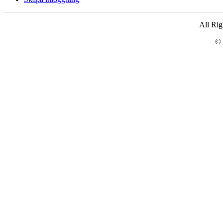
All Ri
© 