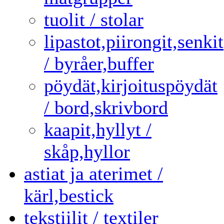
tuolit / stolar
lipastot,piirongit,senkit
/ byråer,buffer
pöydät,kirjoituspöydät
/ bord,skrivbord
kaapit,hyllyt /
skåp,hyllor
astiat ja aterimet /
kärl,bestick
tekstiilit / textiler