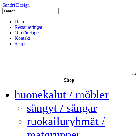
Sandri Design
Hem
Restaureringar
Om företaget
Kontakt
Shop
0
Shop
huonekalut / möbler
sängyt / sängar
ruokailuryhmät /
matgrupper