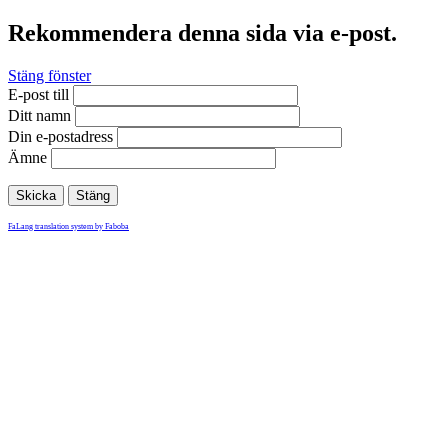
Rekommendera denna sida via e-post.
Stäng fönster
E-post till
Ditt namn
Din e-postadress
Ämne
Skicka
Stäng
FaLang translation system by Faboba