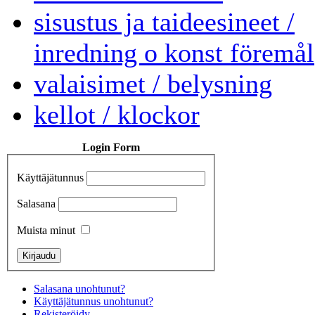
sisustus ja taideesineet /
inredning o konst föremål
valaisimet / belysning
kellot / klockor
Login Form
Käyttäjätunnus
Salasana
Muista minut
Salasana unohtunut?
Käyttäjätunnus unohtunut?
Rekisteröidy