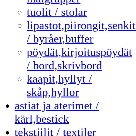
tuolit / stolar
lipastot,piirongit,senkit
/ byråer,buffer
pöydät,kirjoituspöydät
/ bord,skrivbord
kaapit,hyllyt /
skåp,hyllor
astiat ja aterimet /
kärl,bestick
tekstiilit / textiler