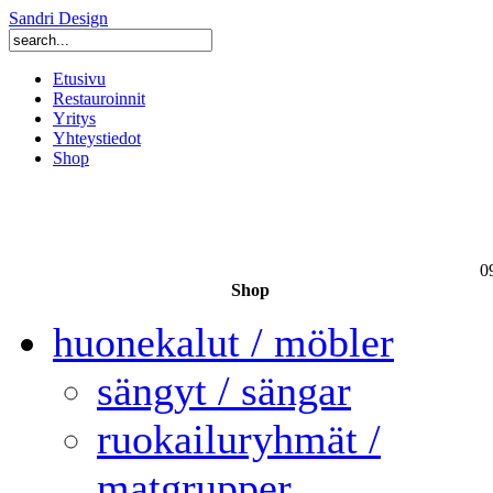
Sandri Design
Etusivu
Restauroinnit
Yritys
Yhteystiedot
Shop
0
Shop
huonekalut / möbler
sängyt / sängar
ruokailuryhmät /
matgrupper