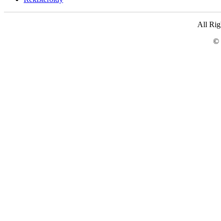
All Ri
© 