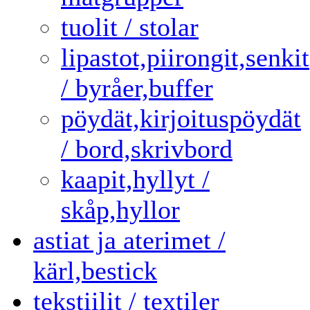
tuolit / stolar
lipastot,piirongit,senkit
/ byråer,buffer
pöydät,kirjoituspöydät
/ bord,skrivbord
kaapit,hyllyt /
skåp,hyllor
astiat ja aterimet /
kärl,bestick
tekstiilit / textiler