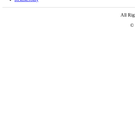
All Ri
© 