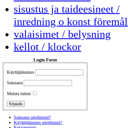
sisustus ja taideesineet /
inredning o konst föremål
valaisimet / belysning
kellot / klockor
Login Form
Käyttäjätunnus
Salasana
Muista minut
Salasana unohtunut?
Käyttäjätunnus unohtunut?
Rekisteröidy