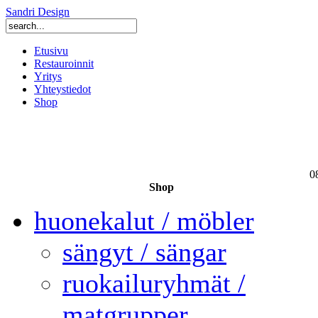
Sandri Design
Etusivu
Restauroinnit
Yritys
Yhteystiedot
Shop
0
Shop
huonekalut / möbler
sängyt / sängar
ruokailuryhmät /
matgrupper